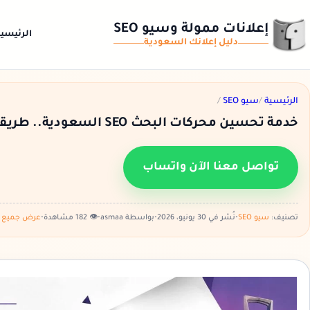
إعلانات ممولة وسيو SEO
الرئيسي
دليل إعلانك
السعودية
الرئيسية
/
سيو SEO
/
خدمة تحسين محركات البحث SEO السعودية.. طريقك للظهور في الصفحة الأولى على جوجل
تواصل معنا الآن واتساب
تصنيف:
سيو SEO
•
نُشر في 30 يونيو، 2026
•
بواسطة asmaa
•
👁️ 182 مشاهدة
•
عرض جميع ا