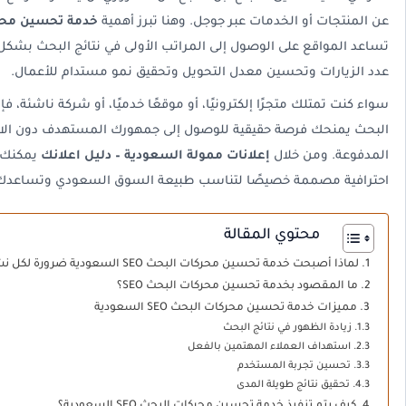
عن المنتجات أو الخدمات عبر جوجل. وهنا تبرز أهمية
خدمة تحسين محركات الب
تساعد المواقع على الوصول إلى المراتب الأولى في نتائج البحث بشك
عدد الزيارات وتحسين معدل التحويل وتحقيق نمو مستدام للأعمال.
سواء كنت تمتلك متجرًا إلكترونيًا، أو موقعًا خدميًا، أو شركة ناشئة،
البحث يمنحك فرصة حقيقية للوصول إلى جمهورك المستهدف دون الاعتم
المدفوعة. ومن خلال
إعلانات ممولة السعودية – دليل اعلانك
يمكنك 
احترافية مصممة خصيصًا لتناسب طبيعة السوق السعودي وتساعدك 
محتوي المقالة
لماذا أصبحت خدمة تحسين محركات البحث SEO السعودية ضرورة لكل نشاط تجاري؟
ما المقصود بخدمة تحسين محركات البحث SEO؟
مميزات خدمة تحسين محركات البحث SEO السعودية
زيادة الظهور في نتائج البحث
استهداف العملاء المهتمين بالفعل
تحسين تجربة المستخدم
تحقيق نتائج طويلة المدى