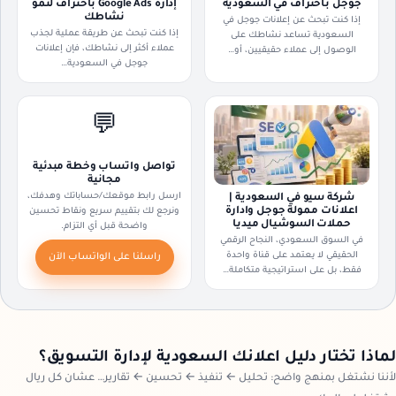
جوجل باحتراف في السعودية
إدارة Google Ads باحتراف لنمو
نشاطك
إذا كنت تبحث عن إعلانات جوجل في
إذا كنت تبحث عن طريقة عملية لجذب
السعودية تساعد نشاطك على
عملاء أكثر إلى نشاطك، فإن إعلانات
الوصول إلى عملاء حقيقيين، أو…
جوجل في السعودية…
💬
تواصل واتساب وخطة مبدئية
مجانية
ارسل رابط موقعك/حساباتك وهدفك،
شركة سيو في السعودية |
اعلانات ممولة جوجل وادارة
ونرجع لك بتقييم سريع ونقاط تحسين
حملات السوشيال ميديا
واضحة قبل أي التزام.
في السوق السعودي، النجاح الرقمي
الحقيقي لا يعتمد على قناة واحدة
راسلنا على الواتساب الآن
فقط، بل على استراتيجية متكاملة…
لماذا تختار دليل اعلانك السعودية لإدارة التسويق؟
لأننا نشتغل بمنهج واضح: تحليل ← تنفيذ ← تحسين ← تقارير… عشان كل ريال