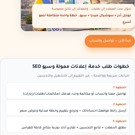
نحوّل بحث العملاء إلى طلبات… وحملاتك إلى نتائج ملموسة
جوجل أدز + سوشيال ميديا + سيو… خطة واحدة متكاملة لنمو
أسرع
ابدأ الآن — تواصل واتساب
خطوات طلب خدمة: إعلانات ممولة وسيو SEO
إجراءات سريعة وواضحة — من التقييم إلى التشغيل والتحسين.
الخطوة 1
تواصل معنا واتساب أو مكالمة وحدد هدفك (مكالمات/طلبات/زيارات)
الخطوة 2
أرسل رابط موقعك/حساباتك — ونرجع بتقييم وخطة مبدئية وعرض سعر
الخطوة 3
نطلق الحملات + نتابع التحسين + تقارير أداء دورية بنتائج قابلة للقياس