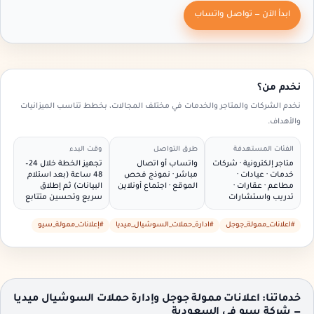
ابدأ الآن — تواصل واتساب
نخدم من؟
نخدم الشركات والمتاجر والخدمات في مختلف المجالات، بخطط تناسب الميزانيات
والأهداف.
الفئات المستهدفة
طرق التواصل
وقت البدء
متاجر إلكترونية · شركات
واتساب أو اتصال
تجهيز الخطة خلال 24–
خدمات · عيادات ·
مباشر · نموذج فحص
48 ساعة (بعد استلام
مطاعم · عقارات ·
الموقع · اجتماع أونلاين
البيانات) ثم إطلاق
تدريب واستشارات
سريع وتحسين متتابع
#اعلانات_ممولة_جوجل
#ادارة_حملات_السوشيال_ميديا
#إعلانات_ممولة_سيو
خدماتنا: اعلانات ممولة جوجل وإدارة حملات السوشيال ميديا
— شركة سيو في السعودية