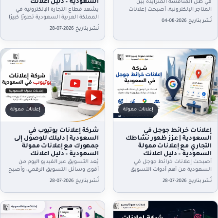
السعودية – دليل اعلانك
في ظل المنافسة المتزايدة بين
المتاجر الإلكترونية، أصبحت إعلانات
يشهد قطاع التجارة الإلكترونية في
سلة في السعودية من أهم الأدوات
المملكة العربية السعودية تطورًا كبيرًا
نُشر بتاريخ 2026-08-04
التي تساعد أصحاب المتاجر على…
خلال السنوات الأخيرة، وأصبحت
نُشر بتاريخ 2026-07-28
المتاجر الإلكترونية من أهم وسائل
البيع…
إعلانات ممولة
إعلانات ممولة
إعلانات خرائط جوجل في
شركة إعلانات يوتيوب في
السعودية | عزز ظهور نشاطك
السعودية | دليلك للوصول إلى
التجاري مع إعلانات ممولة
جمهورك مع إعلانات ممولة
السعودية – دليل اعلانك
السعودية – دليل اعلانك
أصبحت إعلانات خرائط جوجل في
يُعد التسويق عبر الفيديو اليوم من
السعودية من أهم أدوات التسويق
أقوى وسائل التسويق الرقمي، وأصبح
الرقمي التي تعتمد عليها الشركات
يوتيوب من أكثر المنصات تأثيرًا في
نُشر بتاريخ 2026-07-28
نُشر بتاريخ 2026-07-28
والمتاجر والمطاعم والعيادات وجميع
المملكة العربية السعودية،…
الأنشطة…