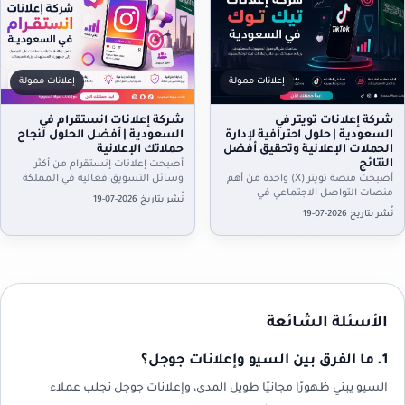
إعلانات ممولة
إعلانات ممولة
شركة إعلانات تويتر في
شركة إعلانات انستقرام في
السعودية | حلول احترافية لإدارة
السعودية | أفضل الحلول لنجاح
الحملات الإعلانية وتحقيق أفضل
حملاتك الإعلانية
النتائج
أصبحت إعلانات إنستقرام من أكثر
أصبحت منصة تويتر (X) واحدة من أهم
وسائل التسويق فعالية في المملكة
منصات التواصل الاجتماعي في
العربية السعودية، حيث يعتمد ملايين
نُشر بتاريخ 2026-07-19
المملكة العربية السعودية، حيث تضم
المستخدمين على المنصة يوميًا
نُشر بتاريخ 2026-07-19
ملايين المستخدمين الذين يتفاعلون…
لاكتشاف…
الأسئلة الشائعة
1. ما الفرق بين السيو وإعلانات جوجل؟
السيو يبني ظهورًا مجانيًا طويل المدى، وإعلانات جوجل تجلب عملاء