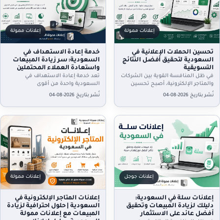
إعلانات ممولة
إعلانات ممولة
تحسين الحملات الإعلانية في
خدمة إعادة الاستهداف في
السعودية لتحقيق أفضل النتائج
السعودية: سر زيادة المبيعات
التسويقية
واستعادة العملاء المحتملين
في ظل المنافسة القوية بين الشركات
تعد خدمة إعادة الاستهداف في
والمتاجر الإلكترونية، أصبح تحسين
السعودية واحدة من أقوى
الحملات الإعلانية في السعودية خطوة
استراتيجيات التسويق الرقمي التي
نُشر بتاريخ 2026-08-04
نُشر بتاريخ 2026-08-04
أساسية لأي نشاط تجاري يسعى
تساعد الشركات والمتاجر الإلكترونية
إلى…
على استعادة العملاء…
إعلانات جوجل
إعلانات ممولة
إعلانات سلة في السعودية:
إعلانات المتاجر الإلكترونية في
دليلك لزيادة المبيعات وتحقيق
السعودية | حلول احترافية لزيادة
أفضل عائد على الاستثمار
المبيعات مع إعلانات ممولة