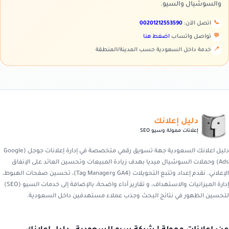
والسوشيال والسيو.
📞
اتصل الآن:
00201212553590
💬
تواصل واتساب
اضغط هنا
📍
خدمة داخل السعودية حسب المدينة/المنطقة
دليل إعلانك
إعلانات ممولة وسيو SEO
دليل اعلانك السعودية جهة تسويق رقمي متخصصة في إدارة إعلانات جوجل (Google
Ads) وحملات السوشيال ميديا بهدف زيادة المبيعات وتحسين العائد على الإنفاق
الإعلاني. نقدم إعداد وتتبع التحويلات (GA4 وTag Manager)، تحسين صفحات الهبوط،
إدارة الميزانيات والاستهداف، و تقارير أداء واضحة، بالإضافة إلى خدمات السيو (SEO)
لتحسين الظهور في نتائج البحث وجذب عملاء مستهدفين داخل السعودية.